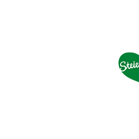
KONTAKT
F. Krainer Fleisch- & Wurstwaren GesmbH
Marburgerstraße 91
8435 Wagna
Tel.:
0043 3452 82190-0
Fax: 0043 3452 82190-31
Mail:
office@krainer.co.at
Impressum
Datenschutzerklärung