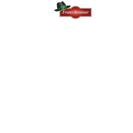
HOME
FI
Suchst du...
Eine interessante und
abwechslungsreiche Tätigkeit?
Eine umfangreiche Einschulung?
Aufstiegschancen?
Ein Arbeitsverhältnis bei einem
familiären und fairen Arbeitgebe
Leistungsbezogenes Einkommen