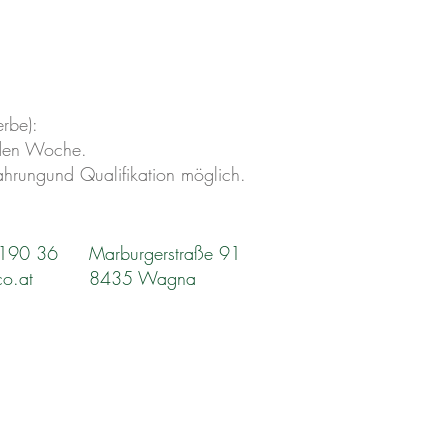
rbe):
nden Woche.
ahrungund Qualifikation möglich.
2190 36
Marburgerstraße 91
co.at
8435 Wagna