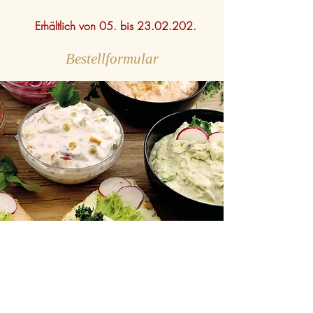
Erhältlich von 05. bis
23.02.202
.
Bestellformular
KONTAKT
F. Krainer Fleisch- & Wurstwaren GesmbH
Marburgerstraße 91
8435 Wagna
Tel.:
0043
3452 82190-0