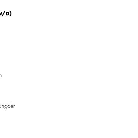
w/d)
n
ungder