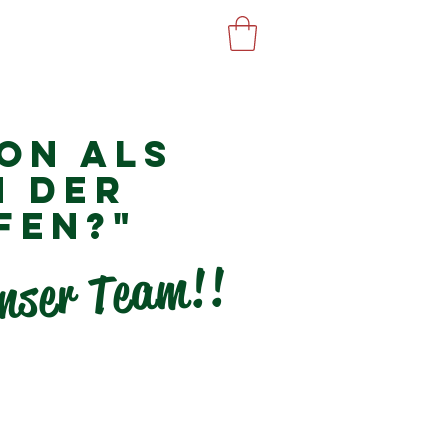
GASTRO
WEBSHOP
on als
n der
fen?"
nser Team!!