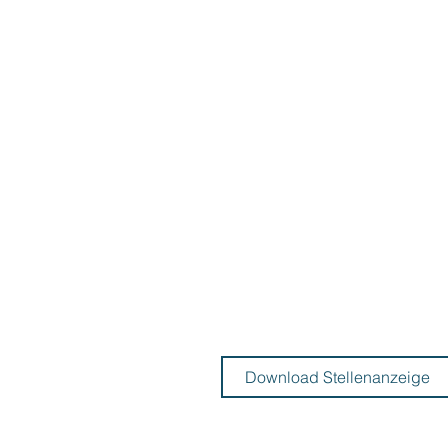
geber mit traditionellen Werten?
Kostenfreies Frühstück und Mittag
essen sowie tolle Sozialleistung
...dann kontaktiere 
bzw. bewirb dich jetz
Download Stellenanzeige