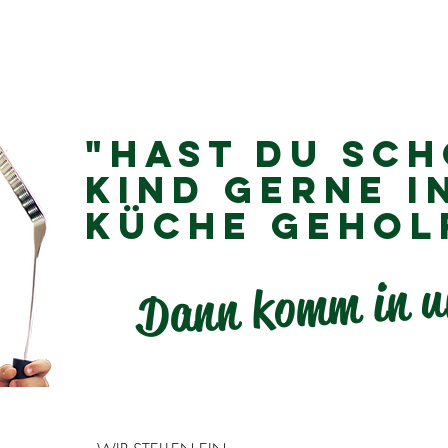
RMA
PRODUKTE
KARRIERE
GRILLEN
GESCHÄFT
"Hast du sch
Kind gerne i
Küche gehol
Dann komm in u