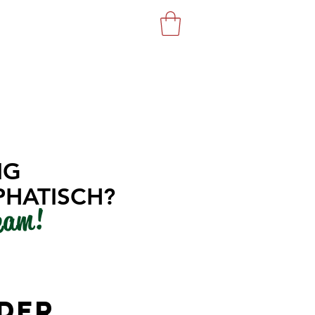
GASTRO
WEBSHOP
IG
HATISCH?
eam!
 DER