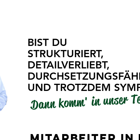
RMA
PRODUKTE
KARRIERE
GRILLEN
GESCHÄFT
BIST DU
STRUKTURIERT,
DETAILVERLIEBT,
DURCHSETZUNGSFÄH
UND TROTZDEM SYMP
Dann komm' in unser T
MITARBEITER IN