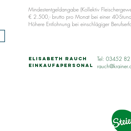
Mindestentgeldangabe (Kollektiv Fleischergewe
€ 2.500,- brutto pro Monat bei einer 40-Stu
Höhere Entlohnung bei einschlägiger Berufserf
Tel: 03452 8
ELISABETH RAUCH
EINKAUF&PERSONAL
rauch@krainer.
KONTAKT
F. Krainer Fleisch- & Wurstwaren GesmbH
Marburgerstraße 91
8435 Wagna
Tel.:
0043 3452 82190-0
Fax: 0043 3452 82190-31