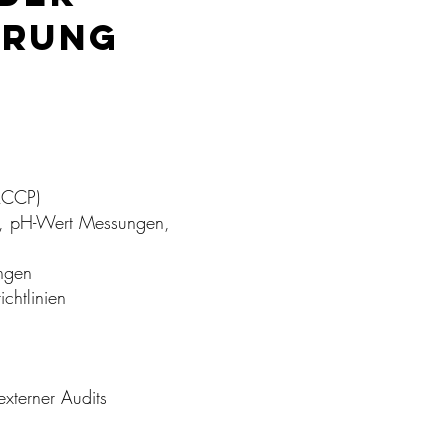
ERUNG
ACCP)
ts, pH-Wert Messungen,
ngen
chtlinien
externer Audits