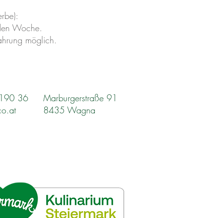
rbe):
nden Woche.
ahrung möglich.
2190 36
Marburgerstraße 91
co.at
8435 Wagna