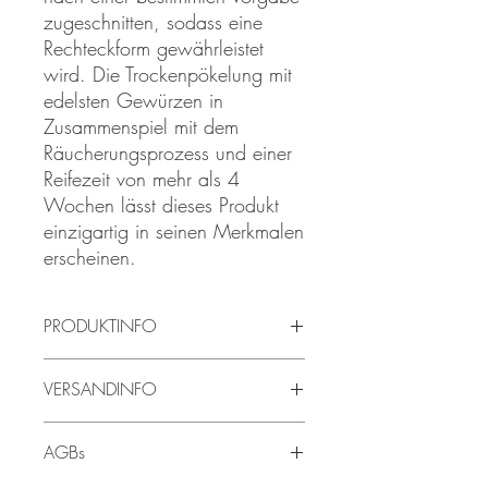
zugeschnitten, sodass eine
Rechteckform gewährleistet
wird. Die Trockenpökelung mit
edelsten Gewürzen in
Zusammenspiel mit dem
Räucherungsprozess und einer
Reifezeit von mehr als 4
Wochen lässt dieses Produkt
einzigartig in seinen Merkmalen
erscheinen.
PRODUKTINFO
Der Bauchspeck ist zu 100% Steirisch -
VERSANDINFO
die Tiere werden in der Steiermark
geboren, großgezogen und von uns
Die Lieferzeit beträgt 2-5 Werktage.
veredelt.
AGBs
Die angegebenen Preise sind Bruttopreise