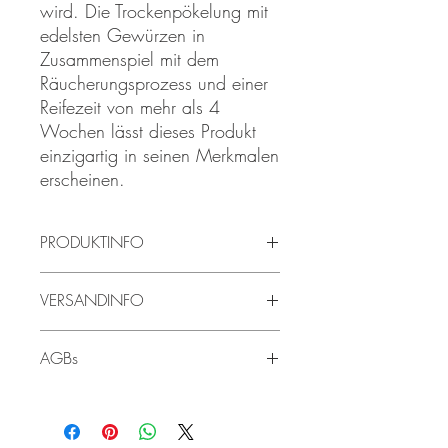
wird. Die Trockenpökelung mit
edelsten Gewürzen in
Zusammenspiel mit dem
Räucherungsprozess und einer
Reifezeit von mehr als 4
Wochen lässt dieses Produkt
einzigartig in seinen Merkmalen
erscheinen.
PRODUKTINFO
Der Rohhaburger ist zu 100% Steirisch -
VERSANDINFO
die Tiere werden in der Steiermark
geboren, großgezogen und von uns
Die Lieferzeit beträgt 2-5 Werktage.
veredelt.
AGBs
Die angegebenen Preise sind Bruttopreise
Die AGBs finden sie hier:
AGBs -
und enthalten die gesetzliche
Webshop
Mehrwertsteuer. Der Versand ist
ausschließlich in Österreich und