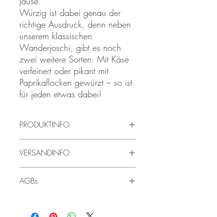
Jause.
Würzig ist dabei genau der
richtige Ausdruck, denn neben
unserem klassischen
Wanderjoschi, gibt es noch
zwei weitere Sorten: Mit Käse
verfeinert oder pikant mit
Paprikaflocken gewürzt – so ist
für jeden etwas dabei!
PRODUKTINFO
Der Wanderjoschiist zu 100% Steirisch -
VERSANDINFO
die Tiere werden in der Steiermark
geboren, großgezogen und von uns
Die Lieferzeit beträgt 2-5 Werktage.
veredelt.
AGBs
Die angegebenen Preise sind Bruttopreise
Die AGBs finden sie hier:
AGBs -
und enthalten die gesetzliche
Webshop
Mehrwertsteuer. Der Versand ist